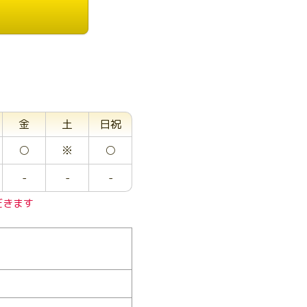
金
土
日祝
○
※
○
-
-
-
だきます