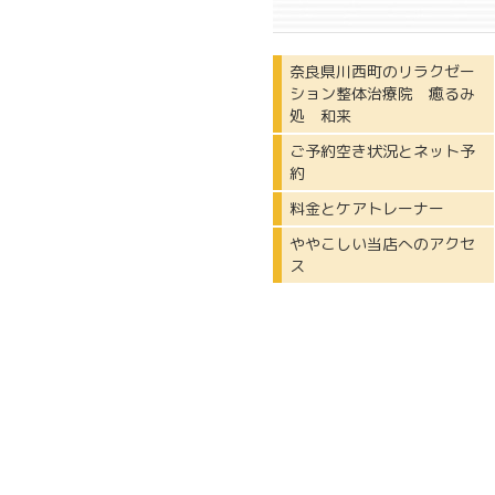
奈良県川西町のリラクゼー
ション整体治療院 癒るみ
処 和来
ご予約空き状況とネット予
約
料金とケアトレーナー
ややこしい当店へのアクセ
ス